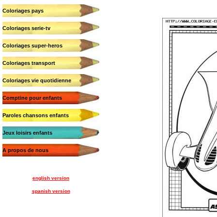
Coloriages pays
Coloriages serie-tv
Coloriages super-heros
Coloriages transport
Coloriages vie quotidienne
Comptine pour enfants
Paroles chansons enfants
Jeux loisirs enfants
A propos de nous
english version
spanish version