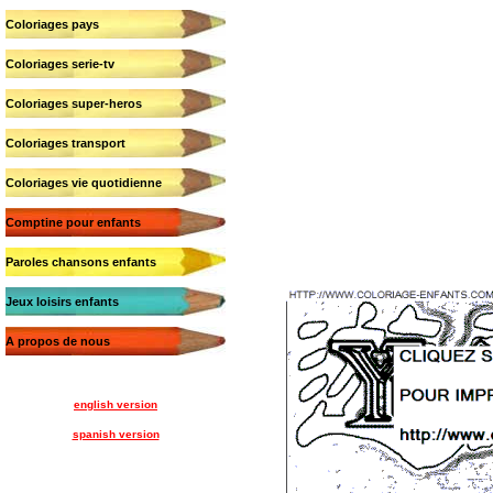
Coloriages pays
Coloriages serie-tv
Coloriages super-heros
Coloriages transport
Coloriages vie quotidienne
Comptine pour enfants
Paroles chansons enfants
Jeux loisirs enfants
A propos de nous
english version
spanish version