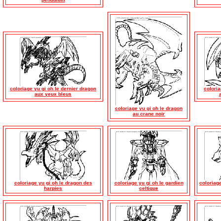
coloriage yu gi oh le dernier dragon
coloria
aux yeux bleus
coloriage yu gi oh le dragon
au crane noir
coloriage yu gi oh le dragon des
coloriage yu gi oh le gardien
coloriage
harpies
celtique