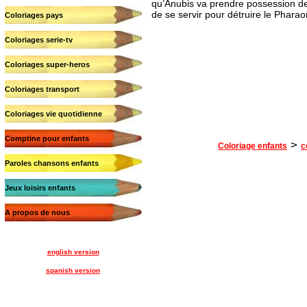
qu’Anubis va prendre possession de 
de se servir pour détruire le Phara
Coloriages pays
Coloriages serie-tv
Coloriages super-heros
Coloriages transport
Coloriages vie quotidienne
Comptine pour enfants
>
Coloriage enfants
c
Paroles chansons enfants
Jeux loisirs enfants
A propos de nous
english version
spanish version