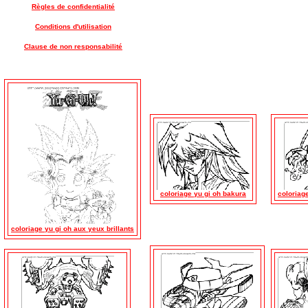
Règles de confidentialité
Conditions d'utilisation
Clause de non responsabilité
coloriage yu gi oh bakura
coloriag
coloriage yu gi oh aux yeux brillants