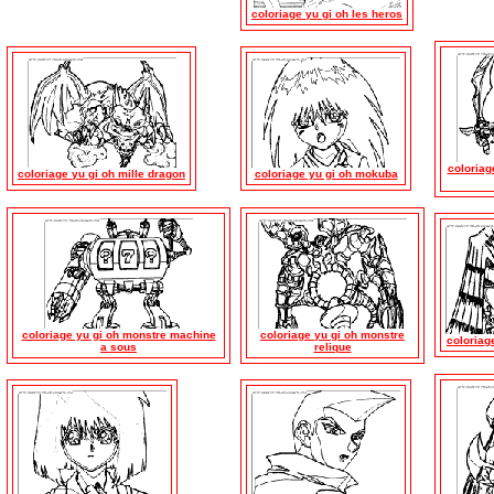
coloriage yu gi oh les heros
coloriag
coloriage yu gi oh mille dragon
coloriage yu gi oh mokuba
coloriage yu gi oh monstre machine
coloriage yu gi oh monstre
coloriag
a sous
relique