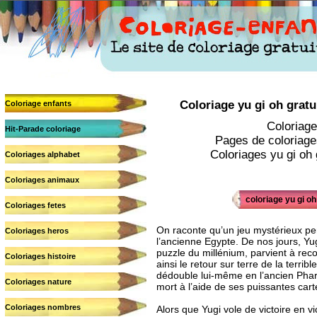
Coloriage yu gi oh gratui
Coloriage enfants
Coloriage
Hit-Parade coloriage
Pages de coloriages
Coloriages yu gi oh g
Coloriages alphabet
Coloriages animaux
coloriage yu gi oh
Coloriages fetes
On raconte qu’un jeu mystérieux per
Coloriages heros
l’ancienne Egypte. De nos jours, Yu
puzzle du millénium, parvient à reco
Coloriages histoire
ainsi le retour sur terre de la terrib
dédouble lui-même en l’ancien Phara
Coloriages nature
mort à l’aide de ses puissantes cart
Coloriages nombres
Alors que Yugi vole de victoire en vi