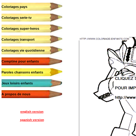
Coloriages pays
Coloriages serie-tv
Coloriages super-heros
Coloriages transport
Coloriages vie quotidienne
Comptine pour enfants
Paroles chansons enfants
Jeux loisirs enfants
A propos de nous
english version
spanish version